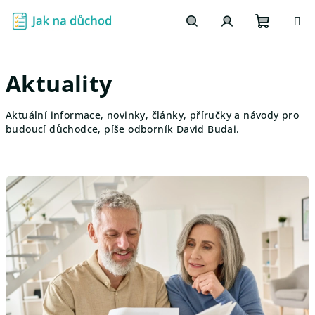
Přejít
na
obsah
Nákupn
Hledat
Přihlášení
Aktuality
košík
Aktuální informace, novinky, články, příručky a návody pro
budoucí důchodce, píše odborník David Budai.
V
ý
p
i
s
č
l
á