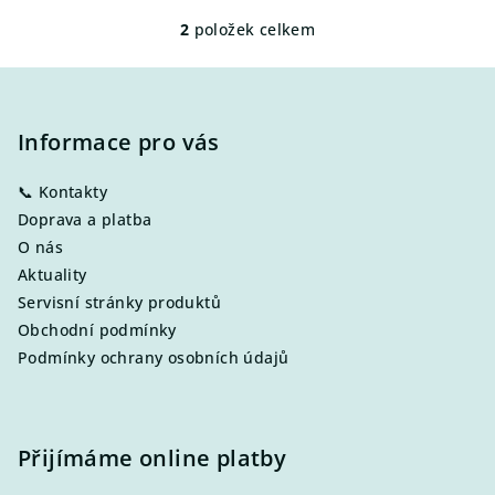
2
položek celkem
O
v
Z
l
á
á
p
Informace pro vás
d
a
a
c
📞 Kontakty
t
í
Doprava a platba
í
p
O nás
r
Aktuality
v
Servisní stránky produktů
k
Obchodní podmínky
y
Podmínky ochrany osobních údajů
v
ý
p
i
Přijímáme online platby
s