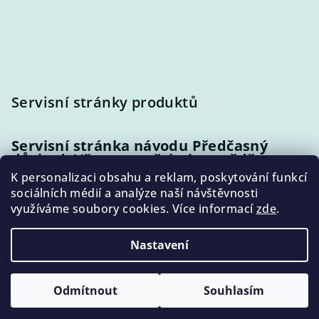
u
Servisní stránky produktů
Servisní stránka návodu Předčasný
důchod: Vše, co potřebujete vědět
K personalizaci obsahu a reklam, poskytování funkcí
sociálních médií a analýze naší návštěvnosti
Servisní stránka příručky Do důchodu
využíváme soubory cookies. Více informací
zde
.
bez nemilých překvapení
Nastavení
Copyright 2026
Jak na důchod
. Všechna práva vyhrazena.
Upravit nastavení cookies
Odmítnout
Souhlasím
Vytvořil Shoptet