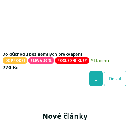
h
o
d
p
r
a
Do důchodu bez nemilých překvapení
Skladem
DOPRODEJ
SLEVA 30 %
POSLEDNÍ KUSY
k
270 Kč
t
Detail
i
c
k
Nové články
y