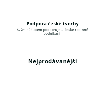
í
p
Podpora české tvorby
r
Svým nákupem podporujete české rodinné
a
podnikání.
v
a
n
Nejprodávanější
a
d
ů
c