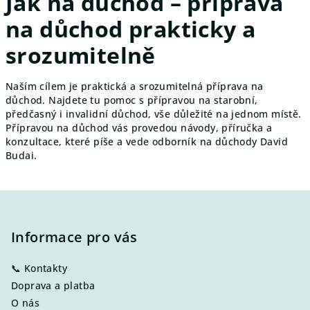
Jak na důchod – příprava
na důchod prakticky a
srozumitelně
Naším cílem je praktická a srozumitelná p
říprava na
důchod. Najdete tu
pomoc s přípravou na starobní,
předčasný i invalidní důchod, vše důležité na jednom místě.
Přípravou na důchod vás provedou návody, příručka a
konzultace, které píše a vede odborník na důchody David
Budai.
Z
á
p
Informace pro vás
a
📞 Kontakty
t
Doprava a platba
í
O nás