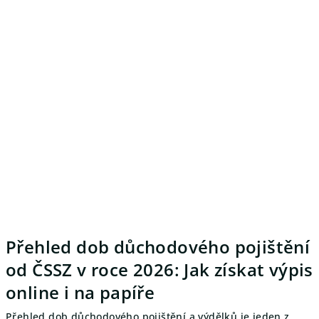
a
s
r
o
z
u
m
i
t
Přehled dob důchodového pojištění
e
od ČSSZ v roce 2026: Jak získat výpis
l
online i na papíře
n
Přehled dob důchodového pojištění a výdělků je jeden z