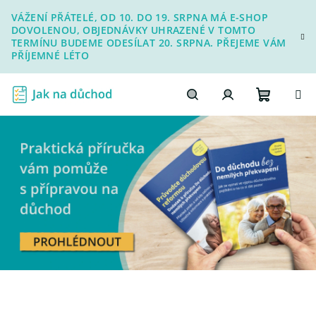
Přejít
VÁŽENÍ PŘÁTELÉ, OD 10. DO 19. SRPNA MÁ E-SHOP
na
DOVOLENOU, OBJEDNÁVKY UHRAZENÉ V TOMTO
obsah
TERMÍNU BUDEME ODESÍLAT 20. SRPNA. PŘEJEME VÁM
PŘÍJEMNÉ LÉTO
Nákupn
Hledat
Přihlášení
košík
J
a