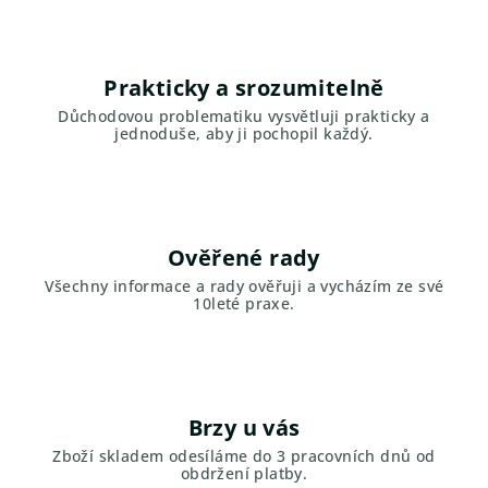
k
n
Prakticky a srozumitelně
a
Důchodovou problematiku vysvětluji prakticky a
jednoduše, aby ji pochopil každý.
d
ů
c
Ověřené rady
h
Všechny informace a rady ověřuji a vycházím ze své
10leté praxe.
o
d
–
Brzy u vás
p
Zboží skladem odesíláme do 3 pracovních dnů od
ř
obdržení platby.