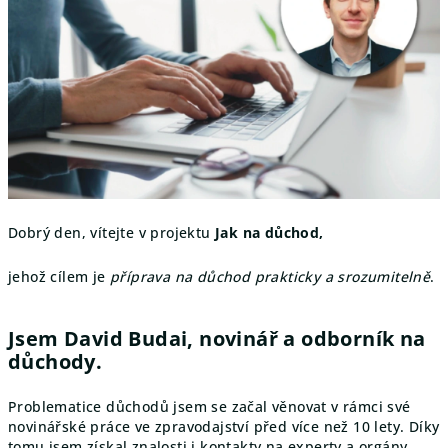
Dobrý den, vítejte v projektu
Jak na důchod,
jehož cílem je
p
říprava na důchod prakticky a srozumitelně
.
Jsem David Budai, novinář a odborník na
důchody.
Problematice důchodů jsem se začal věnovat v rámci své
novinářské práce ve zpravodajství před více než 10 lety. Díky
tomu jsem získal znalosti i kontakty na experty a orgány