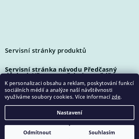
Servisní stránky produktů
Servisní stránka návodu Předčasný
důchod: Vše, co potřebujete vědět
K personalizaci obsahu a reklam, poskytování funkcí
sociálních médií a analýze naší návštěvnosti
Servisní stránka příručky Do důchodu
využíváme soubory cookies. Více informací
zde
.
bez nemilých překvapení
Nastavení
Copyright 2026
Jak na důchod
. Všechna práva vyhrazena.
Upravit nastavení cookies
Odmítnout
Souhlasím