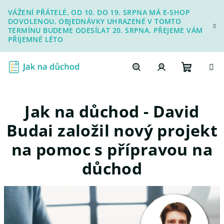
Přejít
VÁŽENÍ PŘÁTELÉ, OD 10. DO 19. SRPNA MÁ E-SHOP
na
DOVOLENOU, OBJEDNÁVKY UHRAZENÉ V TOMTO
obsah
TERMÍNU BUDEME ODESÍLAT 20. SRPNA. PŘEJEME VÁM
PŘÍJEMNÉ LÉTO
Nákupn
Hledat
Přihlášení
Jak na důchod - David
košík
Budai založil nový projekt
na pomoc s přípravou na
důchod