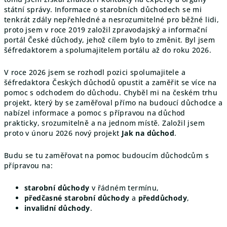
státní správy. Informace o starobních důchodech se mi
tenkrát zdály nepřehledné a nesrozumitelné pro běžné lidi,
proto jsem v roce 2019 založil zpravodajský a informační
portál České důchody, jehož cílem bylo to změnit. Byl jsem
šéfredaktorem a spolumajitelem portálu až do roku 2026.
V roce 2026 jsem se rozhodl pozici spolumajitele a
šéfredaktora Českých důchodů opustit a zaměřit se více na
pomoc s odchodem do důchodu.
Chyběl mi na českém trhu
projekt, který by se zaměřoval přímo na budoucí důchodce a
nabízel informace a pomoc s přípravou na důchod
prakticky, srozumitelně a na jednom místě. Založil jsem
proto v únoru 2026 nový projekt
Jak na důchod
.
Budu se tu zaměřovat na pomoc budoucím důchodcům s
přípravou na:
starobní důchody
v řádném termínu,
předčasné starobní důchody
a
předdůchody
,
invalidní důchody
.