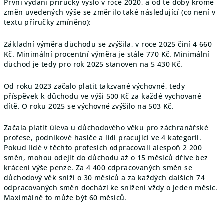
První vydání příručky vyšlo v roce 2020, a od té doby kromě
změn uvedených výše se změnilo také následující (co není v
textu příručky zmíněno):
Základní výměra důchodu se zvýšila, v roce 2025 činí 4 660
Kč. Minimální procentní výměra je stále 770 Kč. Minimální
důchod je tedy pro rok 2025 stanoven na 5 430 Kč.
Od roku 2023 začalo platit takzvané výchovné, tedy
příspěvek k důchodu ve výši 500 Kč za každé vychované
dítě. O roku 2025 se výchovné zvýšilo na 503 Kč.
Začala platit úleva u důchodového věku pro záchranářské
profese, podnikové hasiče a lidi pracující ve 4 kategorii.
Pokud lidé v těchto profesích odpracovali alespoň 2 200
směn, mohou odejít do důchodu až o 15 měsíců dříve bez
krácení výše penze. Za 4 400 odpracovaných směn se
důchodový věk sníží o 30 měsíců a za každých dalších 74
odpracovaných směn dochází ke snížení vždy o jeden měsíc.
Maximálně to může být 60 měsíců.