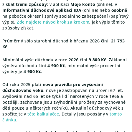
získat
třemi způsoby
: v aplikaci
Moje konto
(online), v
Informativní důchodové aplikaci IDA
(online) nebo
osobně
na pobočce okresní správy sociálního zabezpečení (papírový
výpis).
Zde najdete návod krok za krokem
, jak výpis těmito
způsoby získat.
Průměrný sólo starobní důchod k březnu 2026 činil
21 793
Kč
.
Minimální výše důchodu v roce 2026 činí
9 800 Kč
. Základní
výměra důchodu činí
4 900 Kč
, minimální výše procentní
výměry je
4 900 Kč
.
Od roku 2025 platí
nová pravidla pro zvyšování
důchodového věku
, nově je zastropován na úrovni 67 let.
Zvyšování nad 65 let se týká lidí narozených v roce 1966 a
později, zachována jsou zvýhodnění pro ženy za vychované
děti pouze u některých ročníků. Aktuální důchodový věk si
spočítejte v
této kalkulačce
. Detaily jsou popsány v
tomto
článku
.