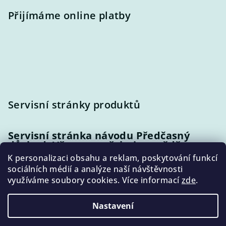
Přijímáme online platby
Servisní stránky produktů
Servisní stránka návodu Předčasný
důchod: Vše, co potřebujete vědět
K personalizaci obsahu a reklam, poskytování funkcí
sociálních médií a analýze naší návštěvnosti
Servisní stránka příručky Do důchodu
využíváme soubory cookies. Více informací
zde
.
bez nemilých překvapení
Nastavení
Copyright 2026
Jak na důchod
. Všechna práva vyhrazena.