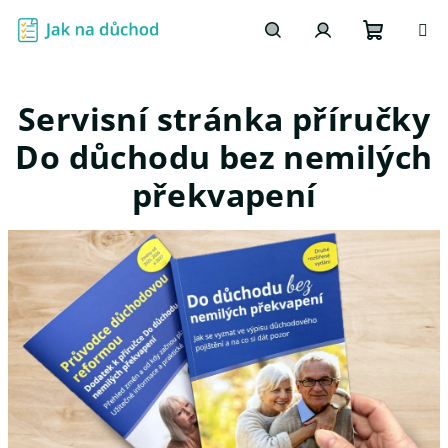
Přejít
na
obsah
Nákupn
Hledat
Přihlášení
Servisní stránka příručky
košík
Do důchodu bez nemilých
překvapení