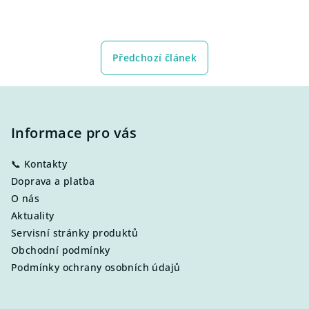
Předchozí článek
Z
á
p
Informace pro vás
a
📞 Kontakty
t
Doprava a platba
í
O nás
Aktuality
Servisní stránky produktů
Obchodní podmínky
Podmínky ochrany osobních údajů